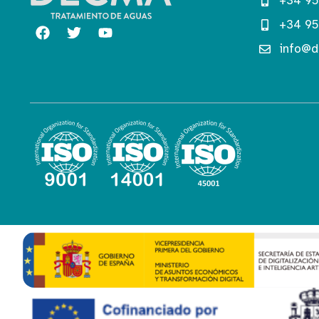
+34 95
+34 95
info@d